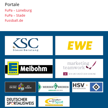
Portale
FuPa – Lüneburg
FuPa – Stade
Fussball.de