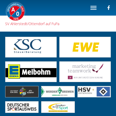
SV Ahlerstedt/Ottendorf auf FuPa