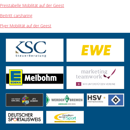
Preistabelle Mobilität auf der Geest
Beitritt carsharing
Flyer Mobilität auf der Geest